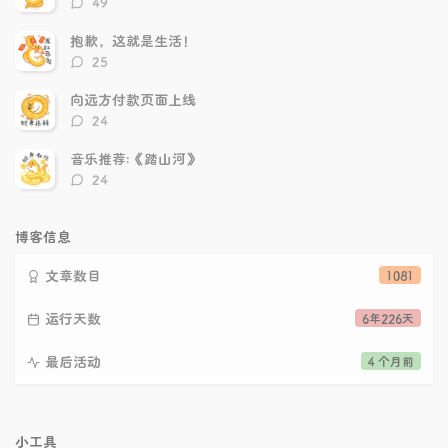
49
论
数：
抱歉，这就是生活！
评
25
论
数：
向远方付款页面上线
评
24
论
数：
音乐推荐:《踏山河》
评
24
论
数：
博客信息
文章数目
1081
运行天数
6年226天
最后活动
4 个月前
小工具