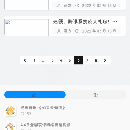
远方
2022 年 03 月 15 日
速领，腾讯系抗疫大礼包！（已结束）
远方
2022 年 03 月 15 日
1
...
3
4
5
6
7
8
热
随
门
机
文
文
经典音乐:《如果云知道》
章
章
评
53
论
数：
4.4日全国哀悼网络祈福视频
评