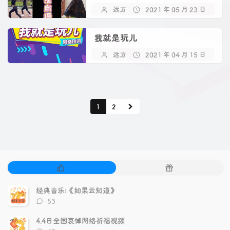
远方
2021 年 05 月 23 日
我就是玩儿
远方
2021 年 04 月 15 日
1
2
热
随
门
机
文
文
经典音乐:《如果云知道》
章
章
评
53
论
数：
4.4日全国哀悼网络祈福视频
评