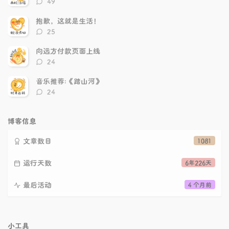
49
论
数：
抱歉，这就是生活！
评
25
论
数：
向远方付款页面上线
评
24
论
数：
音乐推荐:《踏山河》
评
24
论
数：
博客信息
文章数目
1081
运行天数
6年226天
最后活动
4 个月前
小工具