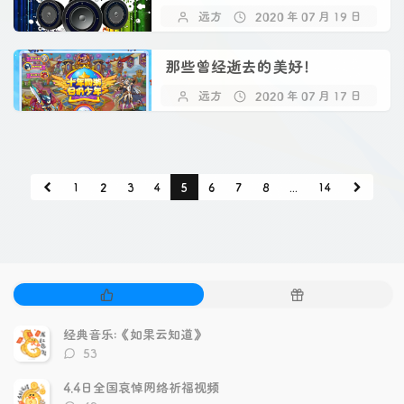
远方
2020 年 07 月 19 日
那些曾经逝去的美好！
远方
2020 年 07 月 17 日
1
2
3
4
5
6
7
8
...
14
热
随
门
机
文
文
经典音乐:《如果云知道》
章
章
评
53
论
数：
4.4日全国哀悼网络祈福视频
评