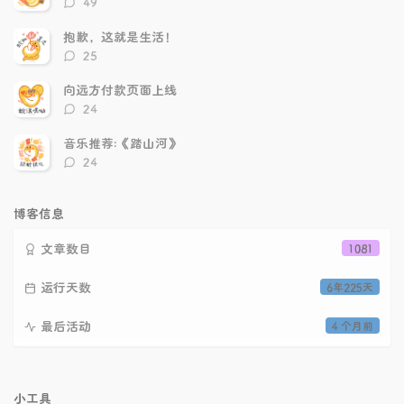
49
论
数：
抱歉，这就是生活！
评
25
论
数：
向远方付款页面上线
评
24
论
数：
音乐推荐:《踏山河》
评
24
论
数：
博客信息
文章数目
1081
运行天数
6年225天
最后活动
4 个月前
小工具