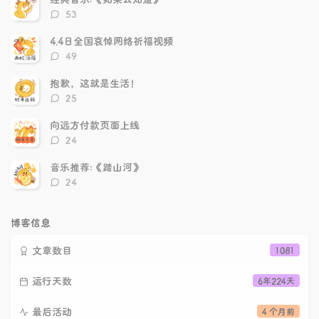
章
章
评
53
论
数：
4.4日全国哀悼网络祈福视频
评
49
论
数：
抱歉，这就是生活！
评
25
论
数：
向远方付款页面上线
评
24
论
数：
音乐推荐:《踏山河》
评
24
论
数：
博客信息
文章数目
1081
运行天数
6年224天
最后活动
4 个月前