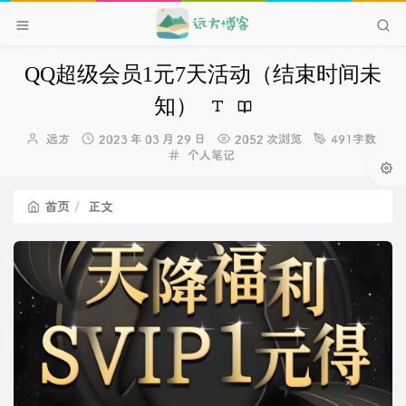
QQ超级会员1元7天活动（结束时间未
知）
博
发
远方
2023 年 03 月 29 日
2052 次浏览
491字数
主：
布
分
个人笔记
时
类：
间：
首页
正文