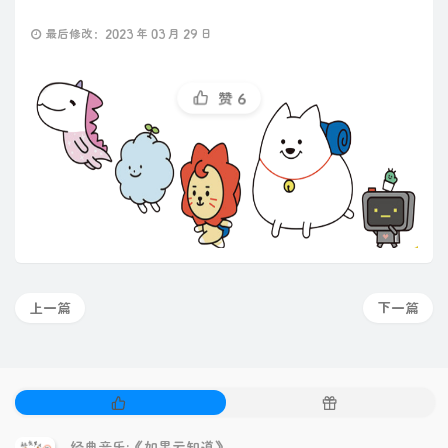
最后修改：2023 年 03 月 29 日
赞
6
上一篇
下一篇
热
随
门
机
文
文
经典音乐:《如果云知道》