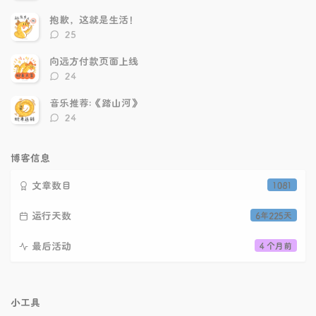
论
数：
抱歉，这就是生活！
评
25
论
数：
向远方付款页面上线
评
24
论
数：
音乐推荐:《踏山河》
评
24
论
数：
博客信息
文章数目
1081
运行天数
6年225天
最后活动
4 个月前
小工具