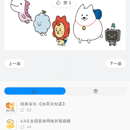
赞
5
上一篇
下一篇
热
随
门
机
文
文
经典音乐:《如果云知道》
章
章
评
53
论
数：
4.4日全国哀悼网络祈福视频
评
49