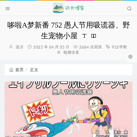
哆啦A梦新番 752 愚人节用吸谎器、野
生宠物小屋
博
发
远方
2023 年 04 月 03 日
2684 次浏览
932字数
主：
布
分
视频分享
时
类：
间：
首页
正文