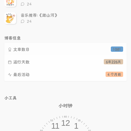
评
24
论
数：
音乐推荐:《踏山河》
评
24
论
数：
博客信息
文章数目
1081
运行天数
6年226天
最后活动
4 个月前
小工具
小时钟