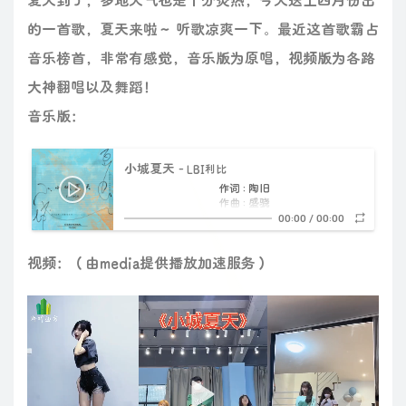
的一首歌，夏天来啦～ 听歌凉爽一下。最近这首歌霸占
音乐榜首，非常有感觉，音乐版为原唱，视频版为各路
大神翻唱以及舞蹈！
音乐版：
小城夏天
- LBI利比
作词 : 陶旧
作曲 : 盛骁
编曲 : WayMen歪门/KENNY妮妮
00:00
/
00:00
制作人 : 蒋雪儿 Snow.J
橘黄色的日落 吞没在海平线
视频：（由media提供播放加速服务）
夜色慢慢摊开 露出星光点点
我听着耳机中j a y的音乐
从等你下课 到手写的从前
冒泡汽水和你都是夏天感觉
着迷你眉间柔情似海的双眼
心动像风来的不知不觉
此刻 世界聚焦你的出现
wo~~~ say wo~~~
wo~~~ say wo~~~
我在小城夏天陪你遇见浪漫
晚风吹过耳畔你显得很好看