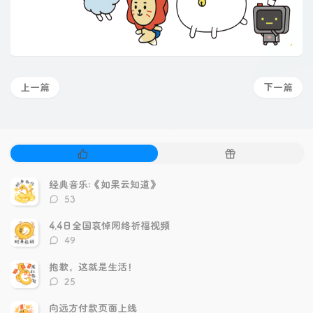
上一篇
下一篇
热
随
门
机
文
文
经典音乐:《如果云知道》
章
章
评
53
论
数：
4.4日全国哀悼网络祈福视频
评
49
论
数：
抱歉，这就是生活！
评
25
论
数：
向远方付款页面上线