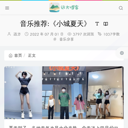
音乐推荐:《小城夏天》
博
发
远方
2022 年 07 月 01 日
3797 次浏览
1037字数
主：
布
分
音乐分享
时
类：
间：
首页
正文
夏天到了，多地天气也是十分炎热，今天送上四月份出