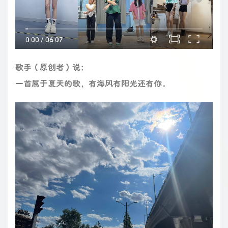
微醺的傍晚 时间过很慢
我在小城夏天遇见了另一半
这座城市有我的思念和喜欢
闷热的季节 因你而梦幻
0:00
/
06:07
橘黄色的日落 吞没在海平线
夜色慢慢摊开 露出星光点点
我听着耳机中j a y的音乐
从等你下课 到手写的从前
歌手（原创者）说：
冒泡汽水和你都是夏天感觉
着迷你眉间柔情似海的双眼
一首属于夏天的歌，有海风有阳光还有你。
心动像风来的不知不觉
此刻 世界聚焦你的出现
wo~~~ say wo~~~
wo~~~ say wo~~~
我在小城夏天陪你遇见浪漫
晚风吹过耳畔你显得很好看
微醺的傍晚 时间过很慢
我在小城夏天遇见了另一半
这座城市有我的思念和喜欢
闷热的季节 因你而梦幻
吉他 : 张赫伦/Kingtheta
混音师 : LBI利比
和声 : LBI利比
监制 : 蒋雪儿 Snow.J
统筹 : 柯自俊
OP : 青风音乐Cheerful Music
SP : 乐无限Eternal Music
【未经授权不得翻唱或使用】