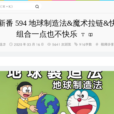
新番 594 地球制造法&魔术拉链&
组合一点也不快乐
博
发
分
远方
2020 年 03 月 16 日
5641 次浏览
916字数
视频分享
主：
布
类：
时
间：