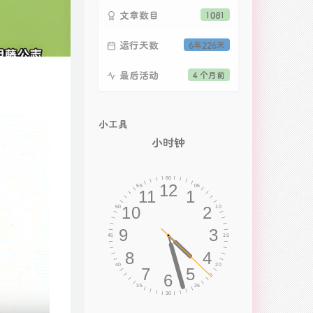
文章数目
1081
运行天数
6年226天
最后活动
4 个月前
小工具
小时钟