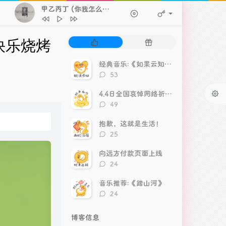
甲乙丙丁 (你我怎么两清)
- 李佳薇
1
甲乙丙丁 (你我怎么两清)
李佳薇
热
随
快乐烧烤
2
街道
林俊杰
门
机
文
文
经典音乐:《如果云知道》
3
来不及爱你
h3R3
章
章
评
53
4
玻璃
Gareth.T
论
数：
4.4日全国哀悼网络祈福视频
5
孤独Person
Herme4 / WhyAce / Zy
评
49
论
6
12.31
郑润泽
数：
抱歉，这就是生活！
7
锈 (我们两个都拉过勾)
江辰
评
25
论
8
第三个吻痕
何水水
数：
向远方付款页面上线
9
锁(R&B版)
呆小帅
评
24
论
10
江南雪
礼越
数：
音乐推荐:《踏山河》
评
24
论
数：
博客信息