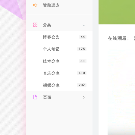
赞助远方
分类
博客公告
44
在线观看：（
个人笔记
175
技术分享
33
音乐分享
130
视频分享
702
页面
关于远方
文章归档
友情链接