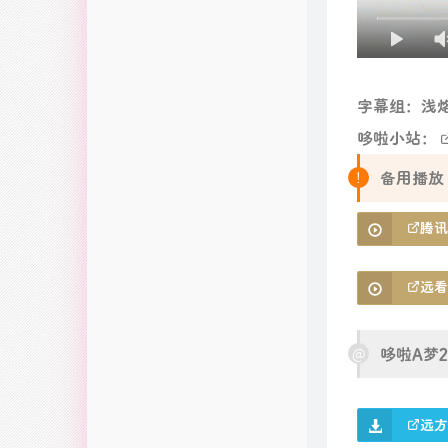
字幕组：浅
哆啦小站：
备用播放
腾讯
远看
哆啦A梦
远方