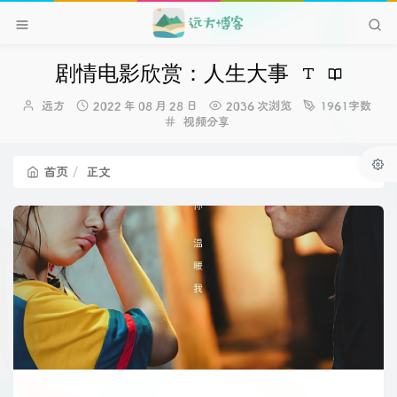
剧情电影欣赏：人生大事
博
发
远方
2022 年 08 月 28 日
2036 次浏览
1961字数
主：
布
分
视频分享
时
类：
间：
首页
正文