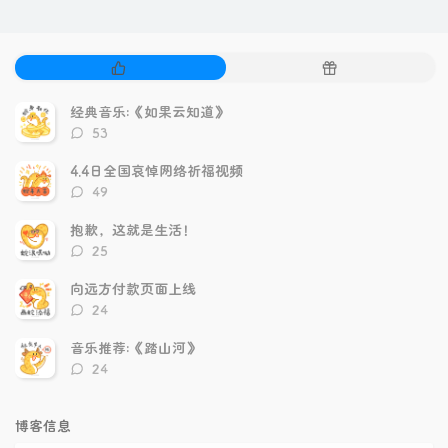
热
随
门
机
文
文
经典音乐:《如果云知道》
章
章
评
53
论
数：
4.4日全国哀悼网络祈福视频
评
49
论
数：
抱歉，这就是生活！
评
25
论
数：
向远方付款页面上线
评
24
论
数：
音乐推荐:《踏山河》
评
24
论
数：
博客信息