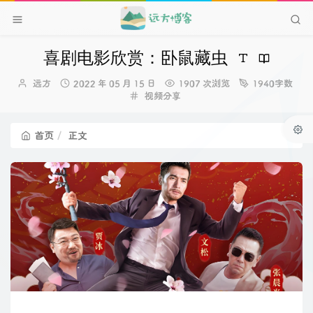
喜剧电影欣赏：卧鼠藏虫
博
发
远方
2022 年 05 月 15 日
1907 次浏览
1940字数
主：
布
分
视频分享
时
类：
间：
首页
正文