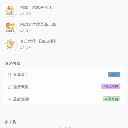
论
数：
抱歉，这就是生活！
评
25
论
数：
向远方付款页面上线
评
24
论
数：
音乐推荐:《踏山河》
评
24
论
数：
博客信息
文章数目
1081
运行天数
6年225天
最后活动
4 个月前
小工具