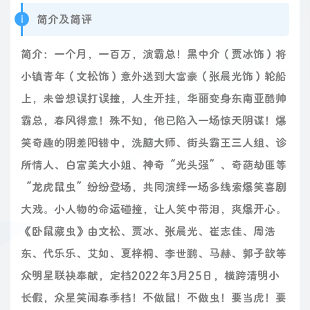
简介及简评
简介：一个月，一百万，演霸总！黑中介（贾冰饰）将
小镇青年（文松饰）意外送到大富豪（张晨光饰）轮船
上，未曾想误打误撞，人生开挂，华丽变身东南亚酷帅
霸总，春风得意！殊不知，他已陷入一场惊天阴谋！爆
笑奇趣的阴差阳错中，洗脑大师、街头霸王三人组、诊
所情人、白富美大小姐、神奇“光头强”、奇葩劫匪等
“龙虎鼠虫”纷纷登场，共同演绎一场多线索爆笑喜剧
大戏。小人物的命运碰撞，让人笑中带泪，爽爆开心。
《卧鼠藏虫》由文松、贾冰、张晨光、崔志佳、周浩
东、代乐乐、艾如、夏梓桐、李世鹏、马赫、郭子歆等
众明星联袂奉献，定档2022年3月25日，横跨清明小
长假，众星笑闹春季档！不做鼠！不做虫！要当虎！要