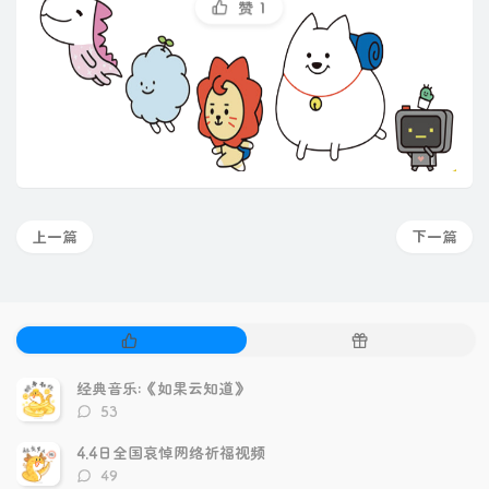
赞
1
上一篇
下一篇
热
随
门
机
文
文
经典音乐:《如果云知道》
章
章
评
53
论
数：
4.4日全国哀悼网络祈福视频
评
49