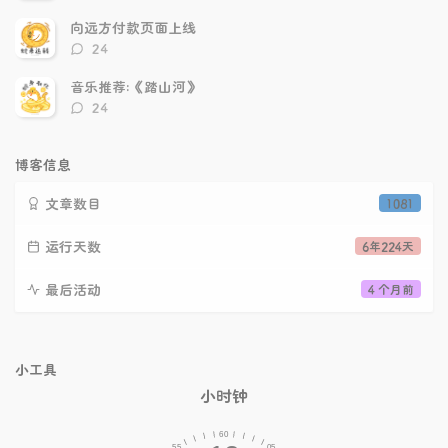
论
数：
向远方付款页面上线
评
24
论
数：
音乐推荐:《踏山河》
评
24
论
数：
博客信息
文章数目
1081
运行天数
6年224天
最后活动
4 个月前
小工具
小时钟