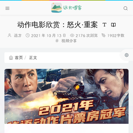
动作电影欣赏：怒火·重案
博
发
远方
2021 年 10 月 13 日
2176 次浏览
1902字数
主：
布
分
视频分享
时
类：
间：
首页
正文