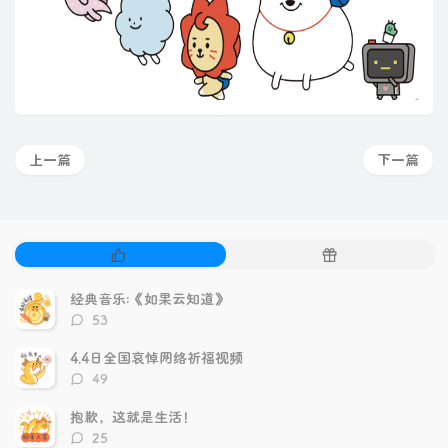
上一篇
下一篇
热
随
门
机
文
文
经典音乐:《如果云知道》
章
章
评
53
论
数：
4.4日全国哀悼网络祈福视频
评
49
论
数：
抱歉，这就是生活！
评
25