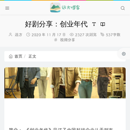
好剧分享：创业年代
博
发
远方
2020 年 11 月 17 日
2327 次浏览
537字数
主：
布
分
视频分享
时
类：
间：
首页
正文
简介 ： 《创业年代》见证了中国科技企业从无到有，