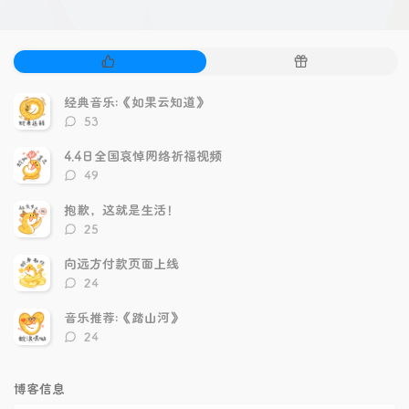
热
随
门
机
文
文
经典音乐:《如果云知道》
章
章
评
53
论
数：
4.4日全国哀悼网络祈福视频
评
49
论
数：
抱歉，这就是生活！
评
25
论
数：
向远方付款页面上线
评
24
论
数：
音乐推荐:《踏山河》
评
24
论
数：
博客信息