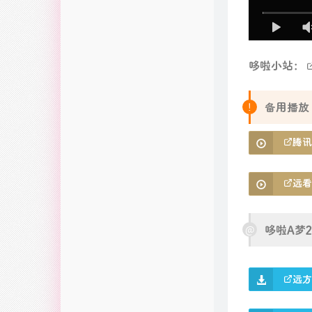
哆啦小站：
备用播放
腾讯
远看
哆啦A梦
远方