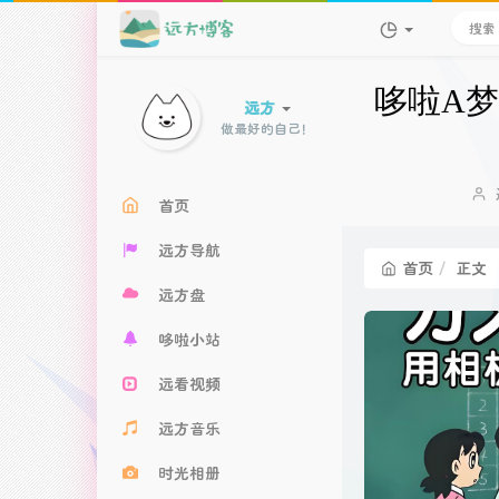
哆啦A梦
远方
做最好的自
i
U
首页
远方导航
首页
正文
远方盘
哆啦小站
远看视频
远方音乐
时光相册