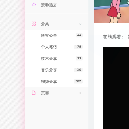
赞助远方
分类
博客公告
44
在线观看：（
个人笔记
175
技术分享
33
音乐分享
130
视频分享
702
页面
关于远方
文章归档
友情链接