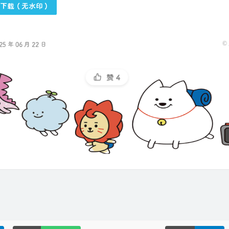
下载（无水印）
©
 年 06 月 22 日
赞
4