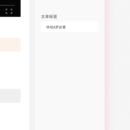
文章标签
哆啦A梦新番