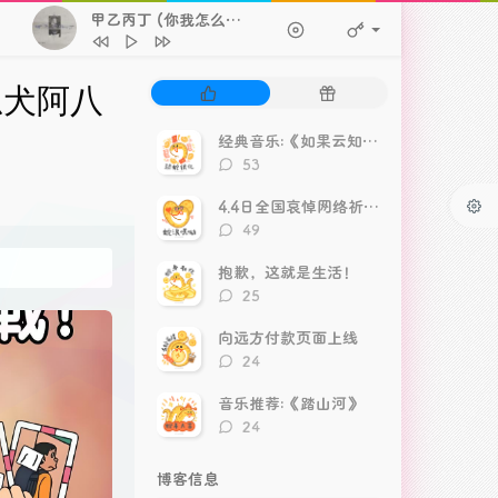
甲乙丙丁 (你我怎么两清)
- 李佳薇
1
甲乙丙丁 (你我怎么两清)
李佳薇
热
随
忠犬阿八
2
街道
林俊杰
门
机
文
文
经典音乐:《如果云知道》
3
来不及爱你
h3R3
章
章
评
53
4
玻璃
Gareth.T
论
数：
4.4日全国哀悼网络祈福视频
5
孤独Person
Herme4 / WhyAce / Zy
评
49
论
6
12.31
郑润泽
数：
抱歉，这就是生活！
7
锈 (我们两个都拉过勾)
江辰
评
25
论
8
第三个吻痕
何水水
数：
向远方付款页面上线
9
锁(R&B版)
呆小帅
评
24
论
10
江南雪
礼越
数：
音乐推荐:《踏山河》
评
24
论
数：
博客信息