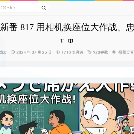
新番 817 用相机换座位大作战、
博
发
分
远方
2024 年 07 月 23 日
1710 次浏览
920字数
视频分享
主：
布
类：
时
间：