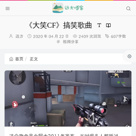
《大笑CF》搞笑歌曲
博
发
远方
2020 年 04 月 22 日
2409 次浏览
607字数
主：
布
分
视频分享
时
类：
间：
首页
正文
这个歌曲是由阿木2011年发布，当时很多人都听过。