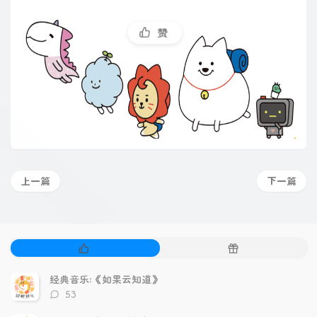
赞
上一篇
下一篇
热
随
门
机
文
文
经典音乐:《如果云知道》
章
章
评
53
论