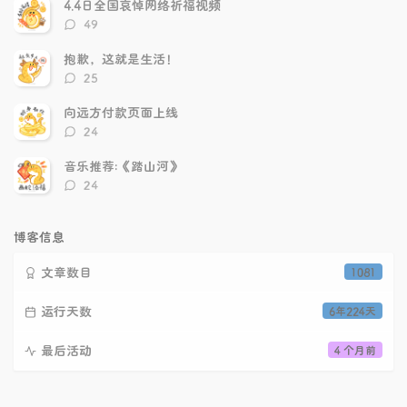
数：
4.4日全国哀悼网络祈福视频
评
49
论
数：
抱歉，这就是生活！
评
25
论
数：
向远方付款页面上线
评
24
论
数：
音乐推荐:《踏山河》
评
24
论
数：
博客信息
文章数目
1081
运行天数
6年224天
最后活动
4 个月前