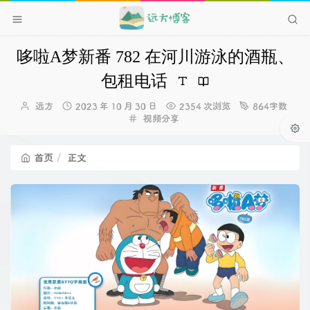
哆啦A梦新番 782 在河川游泳的酒瓶、
包租电话
博
发
远方
2023 年 10 月 30 日
2354 次浏览
864字数
主：
布
分
视频分享
时
类：
间：
首页
正文