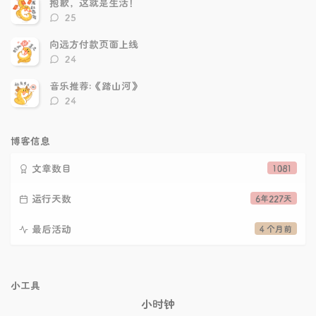
抱歉，这就是生活！
评
25
论
数：
向远方付款页面上线
评
24
论
数：
音乐推荐:《踏山河》
评
24
论
数：
博客信息
文章数目
1081
运行天数
6年227天
最后活动
4 个月前
小工具
小时钟