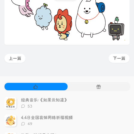
上一篇
下一篇
热
随
门
机
文
文
经典音乐:《如果云知道》
章
章
评
53
论
数：
4.4日全国哀悼网络祈福视频
评
49
论
数：