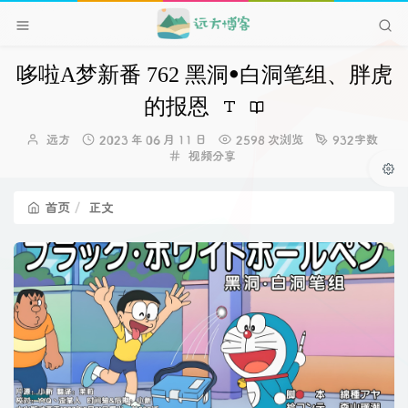
哆啦A梦新番 762 黑洞ꔷ白洞笔组、胖虎
的报恩
博
发
远方
2023 年 06 月 11 日
2598 次浏览
932字数
主：
布
分
视频分享
时
类：
间：
首页
正文