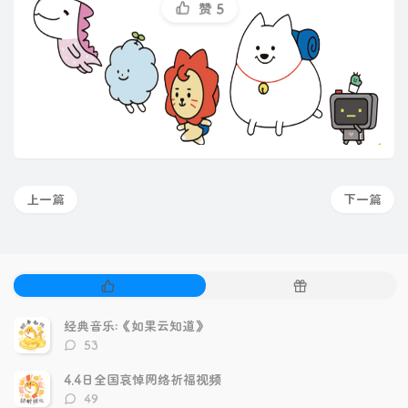
赞
5
上一篇
下一篇
热
随
门
机
文
文
经典音乐:《如果云知道》
章
章
评
53
论
数：
4.4日全国哀悼网络祈福视频
评
49