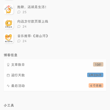
论
数：
抱歉，这就是生活！
评
25
论
数：
向远方付款页面上线
评
24
论
数：
音乐推荐:《踏山河》
评
24
论
数：
博客信息
文章数目
1081
运行天数
6年224天
最后活动
4 个月前
小工具