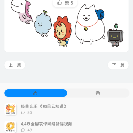
赞
5
上一篇
下一篇
热
随
门
机
文
文
经典音乐:《如果云知道》
章
章
评
53
论
数：
4.4日全国哀悼网络祈福视频
评
49