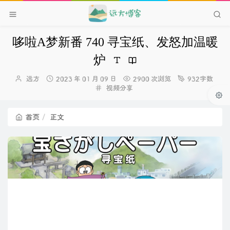
哆啦A梦新番 740 寻宝纸、发怒加温暖
炉
博
发
远方
2023 年 01 月 09 日
2900 次浏览
932字数
主：
布
分
视频分享
时
类：
间：
首页
正文