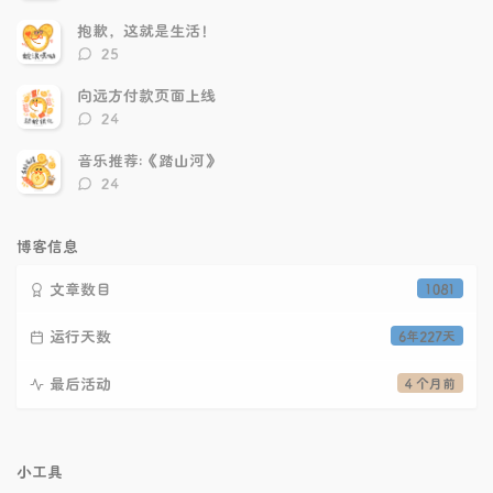
论
数：
抱歉，这就是生活！
评
25
论
数：
向远方付款页面上线
评
24
论
数：
音乐推荐:《踏山河》
评
24
论
数：
博客信息
文章数目
1081
运行天数
6年227天
最后活动
4 个月前
小工具