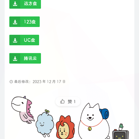
远方盘
123盘
UC盘
腾讯云
最后修改：2023 年 12 月 17 日
赞
1