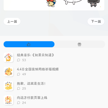
上一篇
下一篇
热
随
门
机
文
文
经典音乐:《如果云知道》
章
章
评
53
论
数：
4.4日全国哀悼网络祈福视频
评
49
论
数：
抱歉，这就是生活！
评
25
论
数：
向远方付款页面上线
评
24
论