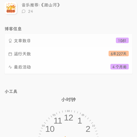
数：
音乐推荐:《踏山河》
评
24
论
数：
博客信息
文章数目
1081
运行天数
6年227天
最后活动
4 个月前
小工具
小时钟