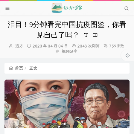
泪目！9分钟看完中国抗疫图鉴，你看
见自己了吗？
博
发
远方
2020 年 04 月 04 日
2043 次浏览
759字数
主：
布
分
视频分享
时
类：
间：
首页
正文