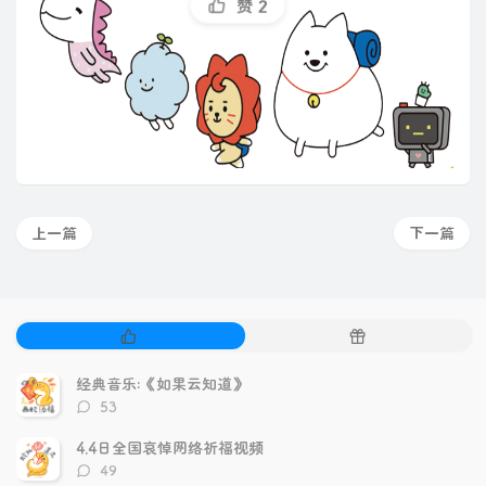
赞
2
上一篇
下一篇
热
随
门
机
文
文
经典音乐:《如果云知道》
章
章
评
53
论
数：
4.4日全国哀悼网络祈福视频
评
49