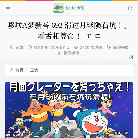
哆啦A梦新番 692 滑过月球陨石坑！、
看舌相算命！
博
发
远方
2022 年 02 月 07 日
3770 次浏览
860字数
主：
布
分
视频分享
时
类：
间：
首页
正文