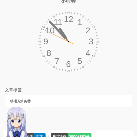
小时钟
文章标签
哆啦A梦新番
© 2026 -
|
关于
远方
豫ICP备
20005882号