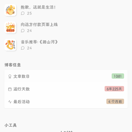
论
数：
抱歉，这就是生活！
评
25
论
数：
向远方付款页面上线
评
24
论
数：
音乐推荐:《踏山河》
评
24
论
数：
博客信息
文章数目
1081
运行天数
6年225天
最后活动
4 个月前
小工具