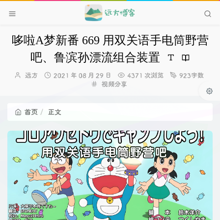
哆啦A梦新番 669 用双关语手电筒野营
吧、鲁滨孙漂流组合装置
博
发
远方
2021 年 08 月 29 日
4371 次浏览
923字数
主：
布
分
视频分享
时
类：
间：
首页
正文