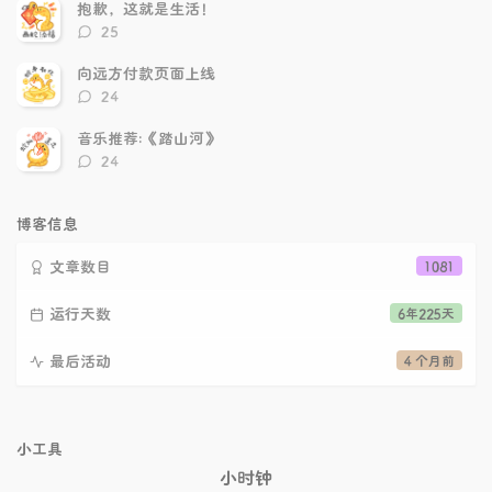
数：
抱歉，这就是生活！
评
25
论
数：
向远方付款页面上线
评
24
论
数：
音乐推荐:《踏山河》
评
24
论
数：
博客信息
文章数目
1081
运行天数
6年225天
最后活动
4 个月前
小工具
小时钟