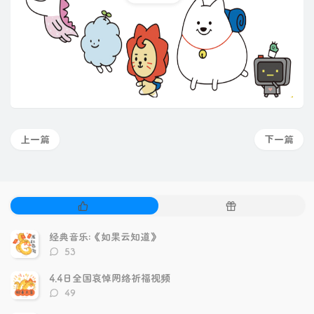
上一篇
下一篇
热
随
门
机
文
文
经典音乐:《如果云知道》
章
章
评
53
论
数：
4.4日全国哀悼网络祈福视频
评
49
论