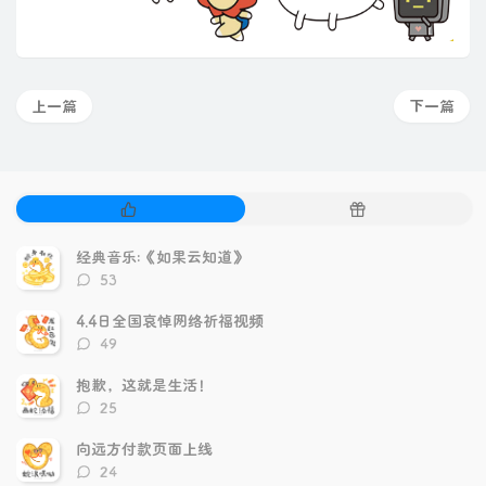
上一篇
下一篇
热
随
门
机
文
文
经典音乐:《如果云知道》
章
章
评
53
论
数：
4.4日全国哀悼网络祈福视频
评
49
论
数：
抱歉，这就是生活！
评
25
论
数：
向远方付款页面上线
评
24