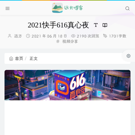
2021快手616真心夜
博
发
远方
2021 年 06 月 18 日
2190 次浏览
1701字数
主：
布
分
视频分享
时
类：
间：
首页
正文