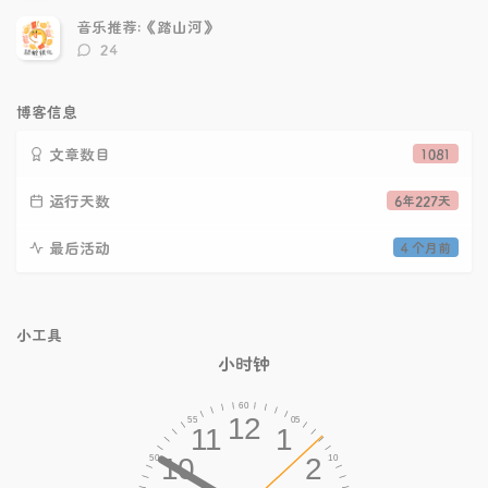
论
数：
音乐推荐:《踏山河》
评
24
论
数：
博客信息
文章数目
1081
运行天数
6年227天
最后活动
4 个月前
小工具
小时钟