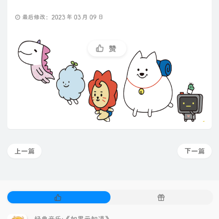
最后修改：2023 年 03 月 09 日
赞
上一篇
下一篇
热
随
门
机
文
文
经典音乐:《如果云知道》