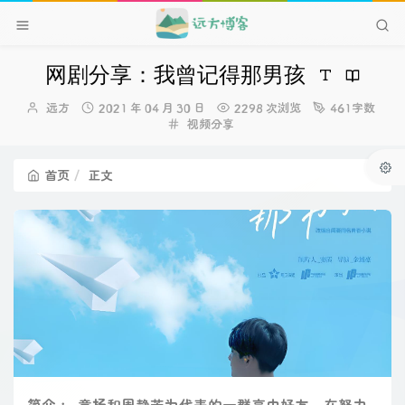
网剧分享：我曾记得那男孩
博
发
远方
2021 年 04 月 30 日
2298 次浏览
461字数
主：
布
分
视频分享
时
类：
间：
首页
正文
简介 ： 章扬和周静芒为代表的一群高中好友，在努力