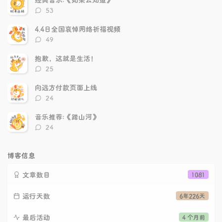
章
章
评
53
论
数：
4.4日全国哀悼网络祈福视频
评
49
论
数：
抱歉，这就是生活！
评
25
论
数：
向远方付款页面上线
评
24
论
数：
音乐推荐:《踏山河》
评
24
论
数：
博客信息
文章数目
1081
运行天数
6年226天
最后活动
4 个月前