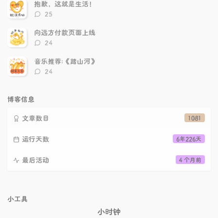
数：
抱歉，这就是生活！
评
25
论
数：
向远方付款页面上线
评
24
论
数：
音乐推荐:《踏山河》
评
24
论
数：
博客信息
文章数目
1081
运行天数
6年226天
最后活动
4 个月前
小工具
小时钟