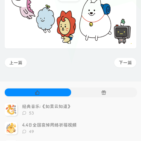
上一篇
下一篇
热
随
门
机
文
文
经典音乐:《如果云知道》
章
章
评
53
论
数：
4.4日全国哀悼网络祈福视频
评
49
论