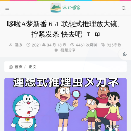
哆啦A梦新番 651 联想式推理放大镜、
拧紧发条 快去吧
博
发
远方
2021 年 04 月 18 日
4461 次浏览
923字数
主：
布
分
视频分享
时
类：
间：
首页
正文