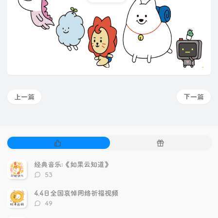
上一篇
下一篇
热
随
门
机
文
文
经典音乐:《如果云知道》
章
章
评
53
论
数：
4.4日全国哀悼网络祈福视频
评
49
论