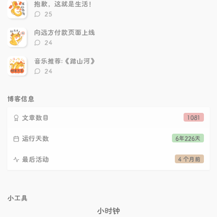
数：
抱歉，这就是生活！
评
25
论
数：
向远方付款页面上线
评
24
论
数：
音乐推荐:《踏山河》
评
24
论
数：
博客信息
文章数目
1081
运行天数
6年226天
最后活动
4 个月前
小工具
小时钟