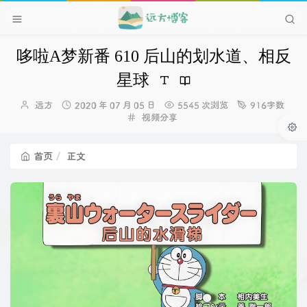
哆啦A梦新番 610 后山的划水道、相反
星球
博
发
远方
2020 年 07 月 05 日
5545 次浏览
916字数
主：
布
分
视频分享
时
类：
间：
首页
正文