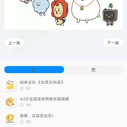
上一篇
下一篇
热
随
门
机
文
文
经典音乐:《如果云知道》
章
章
评
53
论
数：
4.4日全国哀悼网络祈福视频
评
49
论
数：
抱歉，这就是生活！
评
25
论