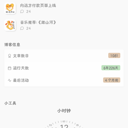
数：
向远方付款页面上线
评
24
论
数：
音乐推荐:《踏山河》
评
24
论
数：
博客信息
文章数目
1081
运行天数
6年226天
最后活动
4 个月前
小工具
小时钟