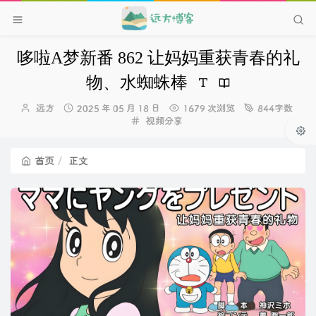
哆啦A梦新番 862 让妈妈重获青春的礼
物、水蜘蛛棒
博
发
远方
2025 年 05 月 18 日
1679 次浏览
844字数
主：
布
分
视频分享
时
类：
间：
首页
正文