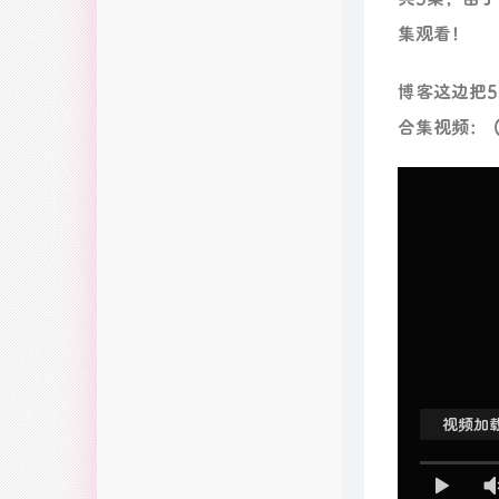
集观看！
博客这边把
合集视频：（
视频加