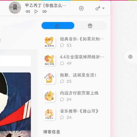
甲乙丙丁 (你我怎么两清)
- 李佳薇
1
甲乙丙丁 (你我怎么两清)
李佳薇
热
随
2
街道
林俊杰
门
机
文
文
经典音乐:《如果云知道》
3
来不及爱你
h3R3
享
章
章
评
53
4
玻璃
Gareth.T
论
数：
4.4日全国哀悼网络祈福视频
5
孤独Person
Herme4 / WhyAce / Zy
评
49
论
6
12.31
郑润泽
数：
抱歉，这就是生活！
7
锈 (我们两个都拉过勾)
江辰
评
25
论
8
第三个吻痕
何水水
数：
向远方付款页面上线
9
锁(R&B版)
呆小帅
评
24
论
10
江南雪
礼越
数：
音乐推荐:《踏山河》
评
24
论
数：
博客信息