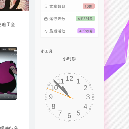
文章数目
1081
运行天数
6年224天
找遍了全
最后活动
4 个月前
小工具
小时钟
频进行分