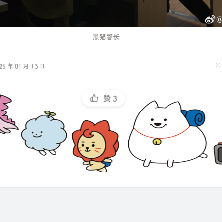
黑猫警长
©
 年 01 月 13 日
赞
3