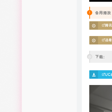
备用播放
腾讯
远看
下载：
UC