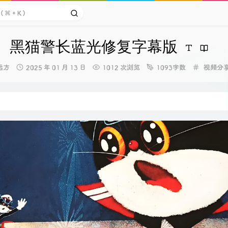
黑猫警长蓝光修复字幕版
博
发
分
远方
2025 年 01 月 13 日
1012 次浏览
1093字数
视频分
主：
布
类：
时
间：