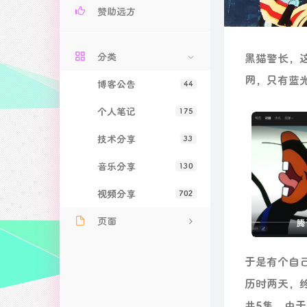
赞助远方
分类
黑猫警长，
网，只有蓝
博客公告
44
个人笔记
175
技术分享
33
音乐分享
130
视频分享
702
页面
腾
关于远方
于是有个自
文章归档
历时两天，
友情链接
共5集，由